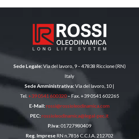
Sede Legale:
Via del lavoro, 9 – 47838 Riccione (RN)
Italy
Sede Amministrativa:
Via del lavoro, 10 |
Tel.
+39 0541 600320
– Fax. +39 0541 602265
E-Mail:
rossi@rossioleodinamica.com
PEC:
rossioleodinamica@legal-pec.it
P.iva:
01727980409
Reg. Imprese
RN n.7816 C.C.I.A. 212702