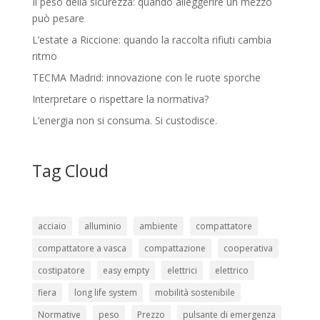
Il peso della sicurezza: quando alleggerire un mezzo
può pesare
L’estate a Riccione: quando la raccolta rifiuti cambia
ritmo
TECMA Madrid: innovazione con le ruote sporche
Interpretare o rispettare la normativa?
L’energia non si consuma. Si custodisce.
Tag Cloud
acciaio
alluminio
ambiente
compattatore
compattatore a vasca
compattazione
cooperativa
costipatore
easy empty
elettrici
elettrico
fiera
long life system
mobilità sostenibile
Normative
peso
Prezzo
pulsante di emergenza