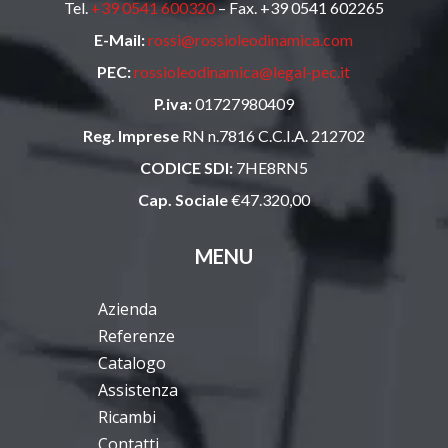
Tel.
+39 0541 600320
– Fax. +39 0541 602265
E-Mail:
rossi@rossioleodinamica.com
PEC:
rossioleodinamica@legal-pec.it
P.iva:
01727980409
Reg. Imprese
RN n.7816 C.C.I.A. 212702
CODICE SDI:
7HE8RN5
Cap. Sociale
€47.320,00
MENU
Azienda
Referenze
Catalogo
Assistenza
Ricambi
Contatti