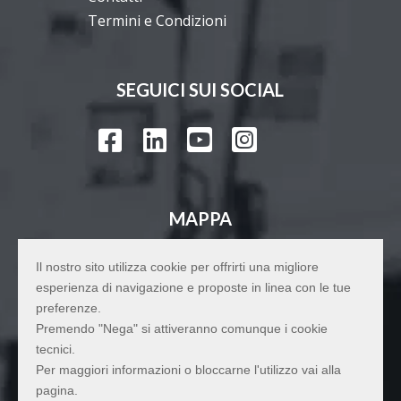
Termini e Condizioni
SEGUICI SUI SOCIAL




MAPPA
Il nostro sito utilizza cookie per offrirti una migliore
esperienza di navigazione e proposte in linea con le tue
preferenze.
Premendo "Nega" si attiveranno comunque i cookie
tecnici.
Per maggiori informazioni o bloccarne l'utilizzo vai alla
pagina.