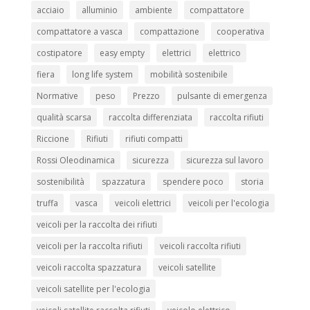
acciaio
alluminio
ambiente
compattatore
compattatore a vasca
compattazione
cooperativa
costipatore
easy empty
elettrici
elettrico
fiera
long life system
mobilità sostenibile
Normative
peso
Prezzo
pulsante di emergenza
qualità scarsa
raccolta differenziata
raccolta rifiuti
Riccione
Rifiuti
rifiuti compatti
Rossi Oleodinamica
sicurezza
sicurezza sul lavoro
sostenibilità
spazzatura
spendere poco
storia
truffa
vasca
veicoli elettrici
veicoli per l'ecologia
veicoli per la raccolta dei rifiuti
veicoli per la raccolta rifiuti
veicoli raccolta rifiuti
veicoli raccolta spazzatura
veicoli satellite
veicoli satellite per l'ecologia