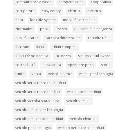
compattatore a vasca
compattazione
cooperativa
costipatore
easy empty
elettrici
elettrico
fiera
long life system
mobilità sostenibile
Normative
peso
Prezzo
pulsante di emergenza
qualità scarsa
raccolta differenziata
raccolta rifiuti
Riccione
Rifiuti
rifiuti compatti
Rossi Oleodinamica
sicurezza
sicurezza sul lavoro
sostenibilità
spazzatura
spendere poco
storia
truffa
vasca
veicoli elettrici
veicoli per l'ecologia
veicoli per la raccolta dei rifiuti
veicoli per la raccolta rifiuti
veicoli raccolta rifiuti
veicoli raccolta spazzatura
veicoli satellite
veicoli satellite per l'ecologia
veicoli satellite raccolta rifiuti
veicolo elettrico
veicolo per l'ecologia
veicolo per la raccolta rifiuti