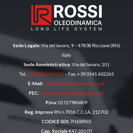
Sede Legale:
Via del lavoro, 9 – 47838 Riccione (RN)
Italy
Sede Amministrativa:
Via del lavoro, 10 |
Tel.
+39 0541 600320
– Fax. +39 0541 602265
E-Mail:
rossi@rossioleodinamica.com
PEC:
rossioleodinamica@legal-pec.it
P.iva:
01727980409
Reg. Imprese
RN n.7816 C.C.I.A. 212702
CODICE SDI:
7HE8RN5
Cap. Sociale
€47.320,00