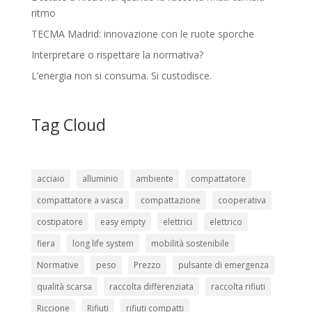
ritmo
TECMA Madrid: innovazione con le ruote sporche
Interpretare o rispettare la normativa?
L’energia non si consuma. Si custodisce.
Tag Cloud
acciaio
alluminio
ambiente
compattatore
compattatore a vasca
compattazione
cooperativa
costipatore
easy empty
elettrici
elettrico
fiera
long life system
mobilità sostenibile
Normative
peso
Prezzo
pulsante di emergenza
qualità scarsa
raccolta differenziata
raccolta rifiuti
Riccione
Rifiuti
rifiuti compatti