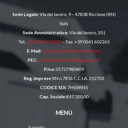
Sede Legale:
Via del lavoro, 9 – 47838 Riccione (RN)
Italy
Sede Amministrativa:
Via del lavoro, 10 |
Tel.
+39 0541 600320
– Fax. +39 0541 602265
E-Mail:
rossi@rossioleodinamica.com
PEC:
rossioleodinamica@legal-pec.it
P.iva:
01727980409
Reg. Imprese
RN n.7816 C.C.I.A. 212702
CODICE SDI:
7HE8RN5
Cap. Sociale
€47.320,00
MENU
Azienda