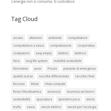
L’energia non si consuma. Si custodisce.
Tag Cloud
acciaio
alluminio
ambiente
compattatore
compattatore a vasca
compattazione
cooperativa
costipatore
easy empty
elettrici
elettrico
fiera
long life system
mobilità sostenibile
Normative
peso
Prezzo
pulsante di emergenza
qualità scarsa
raccolta differenziata
raccolta rifiuti
Riccione
Rifiuti
rifiuti compatti
Rossi Oleodinamica
sicurezza
sicurezza sul lavoro
sostenibilità
spazzatura
spendere poco
storia
truffa
vasca
veicoli elettrici
veicoli per l'ecologia