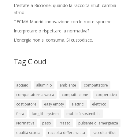
L’estate a Riccione: quando la raccolta rifiuti cambia
ritmo
TECMA Madrid: innovazione con le ruote sporche
Interpretare o rispettare la normativa?
L’energia non si consuma. Si custodisce.
Tag Cloud
acciaio
alluminio
ambiente
compattatore
compattatore a vasca
compattazione
cooperativa
costipatore
easy empty
elettrici
elettrico
fiera
long life system
mobilità sostenibile
Normative
peso
Prezzo
pulsante di emergenza
qualità scarsa
raccolta differenziata
raccolta rifiuti