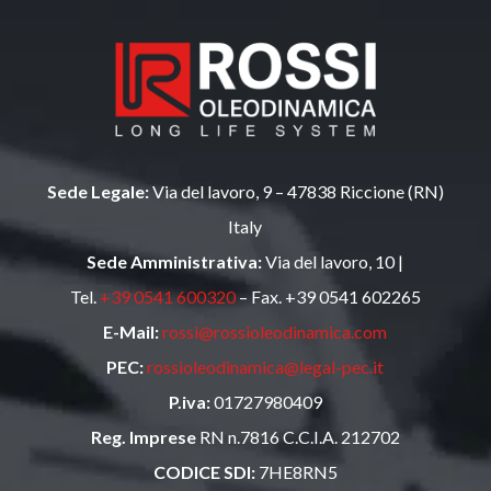
Sede Legale:
Via del lavoro, 9 – 47838 Riccione (RN)
Italy
Sede Amministrativa:
Via del lavoro, 10 |
Tel.
+39 0541 600320
– Fax. +39 0541 602265
E-Mail:
rossi@rossioleodinamica.com
PEC:
rossioleodinamica@legal-pec.it
P.iva:
01727980409
Reg. Imprese
RN n.7816 C.C.I.A. 212702
CODICE SDI:
7HE8RN5