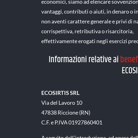
economici, siamo ad elencare sovvenzioni
vantaggi, contributi o aiuti, in denaro o i
non aventi carattere generale e privi di 
corrispettiva, retributiva o risarcitoria,
effettivamente erogati negli esercizi pre
Informazioni relative ai
benef
ECOSI
ECOSIRTIS SRL
Via del Lavoro 10
47838 Riccione (RN)
C.F. e P.IVA 01927860401
A seguito dell’introduzione, ad opera dell’