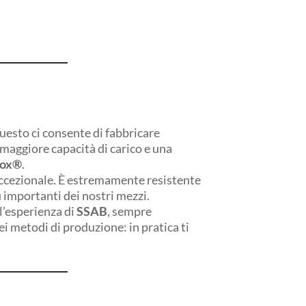
esto ci consente di fabbricare
maggiore capacità di carico e una
dox®
.
ccezionale. È estremamente resistente
ù importanti dei nostri mezzi.
l’esperienza di
SSAB
, sempre
ei metodi di produzione: in pratica ti