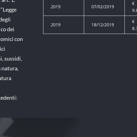
€
2019
07/02/2019
 “Legge
9.
degli
€
2019
18/12/2019
8.
ico dei
nomici con
ici
, sussidi,
n natura,
natura
cedenti: