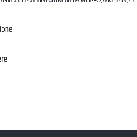
ncenti anche sul
mercato NORD EUROPEO
, dove le leggi 
tione
ere