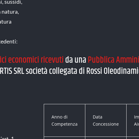
, sussidi,
n natura,
natura
cedenti:
ici economici ricevuti
da una
Pubblica Amminis
RTIS SRL società collegata di Rossi Oleodinamic
Anno di
Data
Im
Competenza
Concessione
Ai
art. 1,