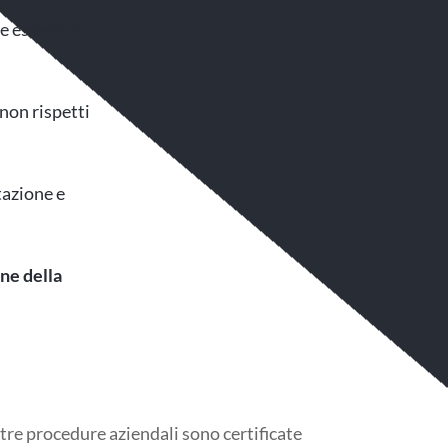
e essere un
non rispetti
tazione e
ne della
i
tre procedure aziendali sono certificate