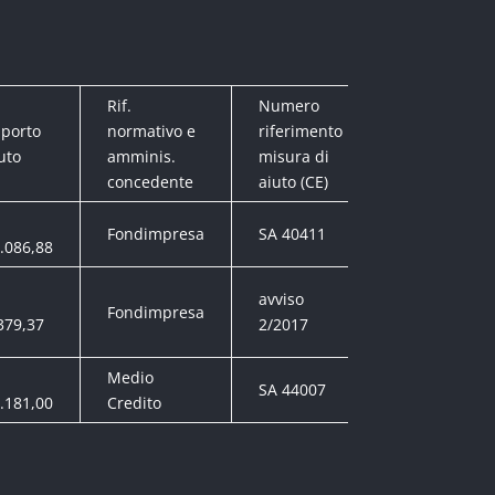
Rif.
Numero
porto
normativo e
riferimento
Strumento di
uto
amminis.
misura di
concedente
aiuto (CE)
Sovvenzione/
Fondimpresa
SA 40411
.086,88
in c/interessi
avviso
Contributo i
Fondimpresa
379,37
2/2017
c/capitale-bo
Medio
SA 44007
Fondo c/gara
.181,00
Credito