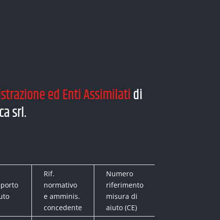
trazione ed Enti Assimilati
di
a srl.
Rif.
Numero
porto
normativo
riferimento
Strumento di ai
uto
e amminis.
misura di
concedente
aiuto (CE)