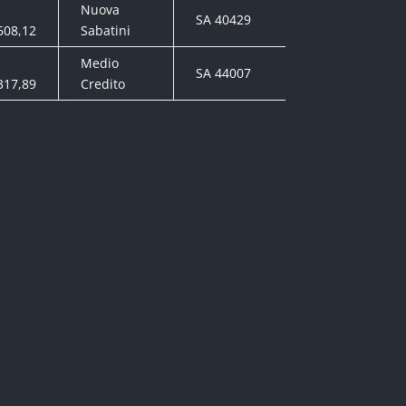
Nuova
Sovvenzione/co
SA 40429
608,12
Sabatini
in c/interessi
Medio
SA 44007
Fondo c/garanz
317,89
Credito