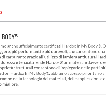
to
Y BODY®
mo anche ufficialmente certificati Hardox In My Body®. Qu
eggere
,
più performanti
e
più durevoli
, che consentono una 
i carburante grazie all’utilizzo di
lamiera antiusura Har
 durezza e tenacità rende Hardox® un materiale davvero e
roprietà strutturali consentono di impiegarlo nelle parti pi
uttori Hardox In My Body®, abbiamo accesso prioritario al
campo della tecnologia dei materiali, delle applicazioni e d
o migliore.