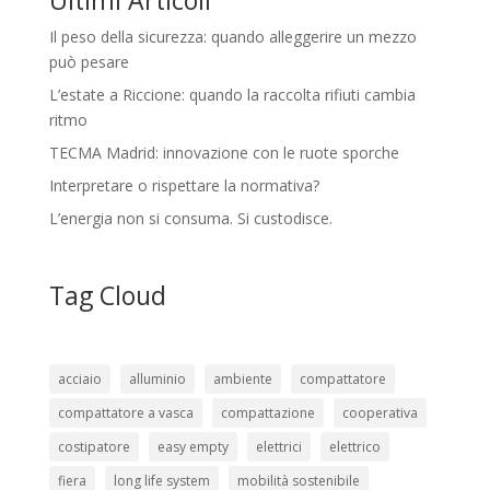
Ultimi Articoli
Il peso della sicurezza: quando alleggerire un mezzo
può pesare
L’estate a Riccione: quando la raccolta rifiuti cambia
ritmo
TECMA Madrid: innovazione con le ruote sporche
Interpretare o rispettare la normativa?
L’energia non si consuma. Si custodisce.
Tag Cloud
acciaio
alluminio
ambiente
compattatore
compattatore a vasca
compattazione
cooperativa
costipatore
easy empty
elettrici
elettrico
fiera
long life system
mobilità sostenibile