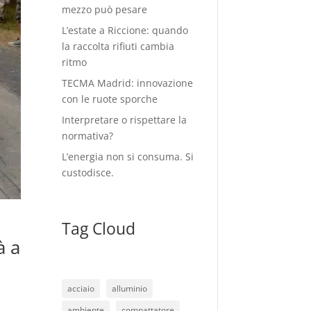
mezzo può pesare
L’estate a Riccione: quando
la raccolta rifiuti cambia
ritmo
TECMA Madrid: innovazione
con le ruote sporche
Interpretare o rispettare la
normativa?
L’energia non si consuma. Si
custodisce.
Tag Cloud
à a
acciaio
alluminio
ambiente
compattatore