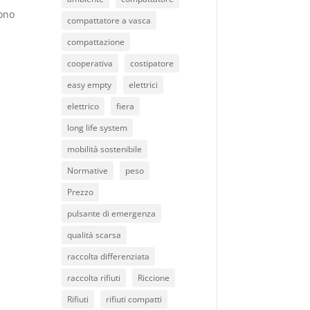
sono
compattatore a vasca
compattazione
cooperativa
costipatore
easy empty
elettrici
elettrico
fiera
long life system
mobilità sostenibile
Normative
peso
Prezzo
pulsante di emergenza
qualità scarsa
raccolta differenziata
raccolta rifiuti
Riccione
Rifiuti
rifiuti compatti