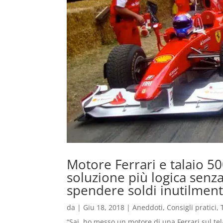
Motore Ferrari e talaio 5
soluzione più logica senz
spendere soldi inutilment
da
|
Giu 18, 2018
|
Aneddoti
,
Consigli pratici
,
“Sai, ho messo un motore di una Ferrari sul tela