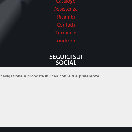
Catalogo
Assistenza
Ricambi
Contatti
Termini e
Condizioni
SEGUICI SUI
SOCIAL
di navigazione e proposte in linea con le tue preferenze.



