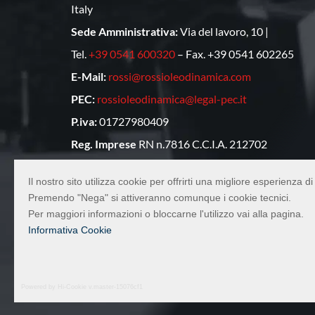
Italy
Sede Amministrativa:
Via del lavoro, 10 |
Tel.
+39 0541 600320
– Fax. +39 0541 602265
E-Mail:
rossi@rossioleodinamica.com
PEC:
rossioleodinamica@legal-pec.it
P.iva:
01727980409
Reg. Imprese
RN n.7816 C.C.I.A. 212702
CODICE SDI:
7HE8RN5
Il nostro sito utilizza cookie per offrirti una migliore esperienza 
Cap. Sociale
€47.320,00
Premendo "Nega" si attiveranno comunque i cookie tecnici.
Per maggiori informazioni o bloccarne l'utilizzo vai alla pagina.
Informativa Cookie
Powered by Hi-Cookie v.master-15076cf1