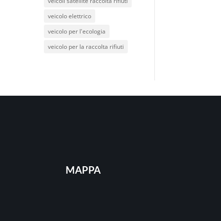
veicoli satellite raccolta rifiuti
veicolo elettrico
veicolo per l'ecologia
veicolo per la raccolta rifiuti
MAPPA