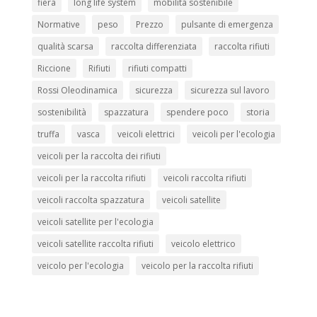
fiera
long life system
mobilità sostenibile
Normative
peso
Prezzo
pulsante di emergenza
qualità scarsa
raccolta differenziata
raccolta rifiuti
Riccione
Rifiuti
rifiuti compatti
Rossi Oleodinamica
sicurezza
sicurezza sul lavoro
sostenibilità
spazzatura
spendere poco
storia
truffa
vasca
veicoli elettrici
veicoli per l'ecologia
veicoli per la raccolta dei rifiuti
veicoli per la raccolta rifiuti
veicoli raccolta rifiuti
veicoli raccolta spazzatura
veicoli satellite
veicoli satellite per l'ecologia
veicoli satellite raccolta rifiuti
veicolo elettrico
veicolo per l'ecologia
veicolo per la raccolta rifiuti