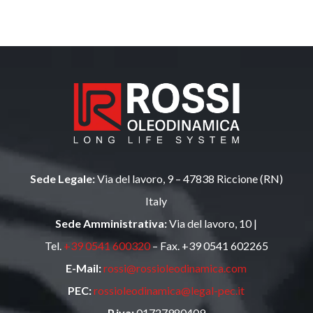
Sede Legale:
Via del lavoro, 9 – 47838 Riccione (RN)
Italy
Sede Amministrativa:
Via del lavoro, 10 |
Tel.
+39 0541 600320
– Fax. +39 0541 602265
E-Mail:
rossi@rossioleodinamica.com
PEC:
rossioleodinamica@legal-pec.it
P.iva:
01727980409