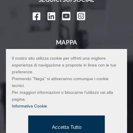




MAPPA
Il nostro sito utilizza cookie per offrirti una migliore
esperienza di navigazione e proposte in linea con le tue
preferenze.
Premendo "Nega" si attiveranno comunque i cookie
tecnici.
Per maggiori informazioni o bloccarne l'utilizzo vai alla
pagina.
Informativa Cookie
Accetta Tutto