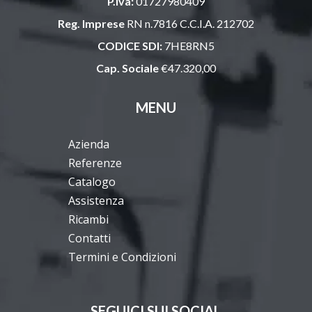
P.iva:
01727980409
Reg. Imprese
RN n.7816 C.C.I.A. 212702
CODICE SDI:
7HE8RN5
Cap. Sociale
€47.320,00
MENU
Azienda
Referenze
Catalogo
Assistenza
Ricambi
Contatti
Termini e Condizioni
SEGUICI SUI SOCIAL