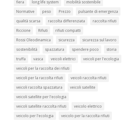
fiera
long life system
mobilità sostenibile
Normative
peso
Prezzo
pulsante di emergenza
qualità scarsa
raccolta differenziata
raccolta rifiuti
Riccione
Rifiuti
rifiuti compatti
Rossi Oleodinamica
sicurezza
sicurezza sul lavoro
sostenibilità
spazzatura
spendere poco
storia
truffa
vasca
veicoli elettrici
veicoli per l'ecologia
veicoli per la raccolta dei rifiuti
veicoli per la raccolta rifiuti
veicoli raccolta rifiuti
veicoli raccolta spazzatura
veicoli satellite
veicoli satellite per l'ecologia
veicoli satellite raccolta rifiuti
veicolo elettrico
veicolo per l'ecologia
veicolo per la raccolta rifiuti