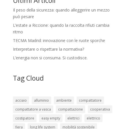
Ultimi Articoli
Il peso della sicurezza: quando alleggerire un mezzo
può pesare
L’estate a Riccione: quando la raccolta rifiuti cambia
ritmo
TECMA Madrid: innovazione con le ruote sporche
Interpretare o rispettare la normativa?
L’energia non si consuma. Si custodisce.
Tag Cloud
acciaio
alluminio
ambiente
compattatore
compattatore a vasca
compattazione
cooperativa
costipatore
easy empty
elettrici
elettrico
fiera
long life system
mobilità sostenibile