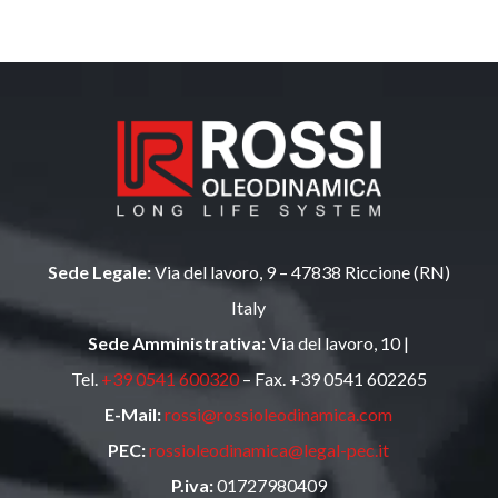
Sede Legale:
Via del lavoro, 9 – 47838 Riccione (RN)
Italy
Sede Amministrativa:
Via del lavoro, 10 |
Tel.
+39 0541 600320
– Fax. +39 0541 602265
E-Mail:
rossi@rossioleodinamica.com
PEC:
rossioleodinamica@legal-pec.it
P.iva:
01727980409